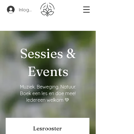
Inloggen
Sessies &
Events
Muziek. Beweging. Natuur.
Boek een les en doe mee!
Iedereen welkom 💚
Lesrooster