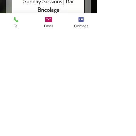
Sunday Sessions | Bar
Bricolage
Zondagen van april tot en met
oktober: begin je dag met een
Tel
Email
Contact
rustige Vinyasa Flow. 🌼
Meer informatie
Dagen aan het laden...
Nu boeken